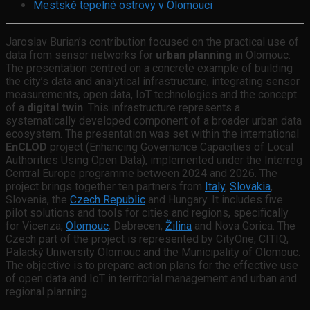
Mestské tepelné ostrovy v Olomouci
Jaroslav Burian’s contribution focused on the practical use of
data from sensor networks for
urban planning
in Olomouc.
The presentation centred on a concrete example of building
the city’s data and analytical infrastructure, integrating sensor
measurements, open data, IoT technologies and the concept
of a
digital twin
. This infrastructure represents a
systematically developed component of a broader urban data
ecosystem. The presentation was set within the international
EnCLOD
project (Enhancing Governance Capacities of Local
Authorities Using Open Data), implemented under the Interreg
Central Europe programme between 2024 and 2026. The
project brings together ten partners from
Italy
,
Slovakia
,
Slovenia, the
Czech Republic
and Hungary. It includes five
pilot solutions and tools for cities and regions, specifically
for Vicenza,
Olomouc
, Debrecen,
Žilina
and Nova Gorica. The
Czech part of the project is represented by CityOne, CITIQ,
Palacký University Olomouc and the Municipality of Olomouc.
The objective is to prepare action plans for the effective use
of open data and IoT in territorial management and urban and
regional planning.