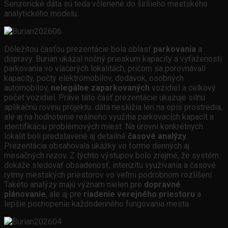
Senzorické dáta sú teda včlenené do širšieho mestského
analytického modelu.
Dôležitou časťou prezentácie bola oblasť
parkovania
a
dopravy. Burian ukázal nočný prieskum kapacity a vyťaženosti
parkovania vo viacerých lokalitách, pričom sa porovnávali
kapacity, počty elektromobilov, dodávok, osobných
automobilov,
nelegálne zaparkovaných
vozidiel a celkový
počet vozidiel. Práve táto časť prezentácie ukazuje silnú
aplikačnú rovinu projektu: dáta neslúžia len na opis prostredia,
ale aj na hodnotenie reálneho využitia parkovacích kapacít a
identifikáciu problémových miest. Na úrovni konkrétnych
lokalít boli predstavené aj detailné
časové analýzy
.
Prezentácia obsahovala ukážky vo forme denných aj
mesačných rezov. Z týchto výstupov bolo zrejmé, že systém
dokáže sledovať obsadenosť, intenzitu využívania a časové
rytmy mestských priestorov vo veľmi podrobnom rozlíšení.
Takéto analýzy majú význam nielen pre
dopravné
plánovanie
, ale aj pre
riadenie verejného priestoru
a
lepšie pochopenie každodenného fungovania mesta.