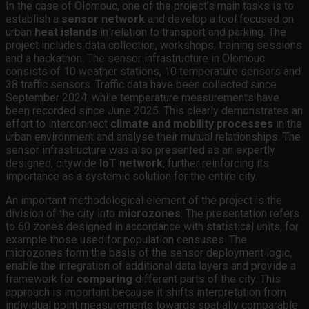
In the case of Olomouc, one of the project’s main tasks is to
establish a
sensor network
and develop a tool focused on
urban
heat islands
in relation to transport and parking. The
project includes data collection, workshops, training sessions
and a hackathon. The sensor infrastructure in Olomouc
consists of 10 weather stations, 10 temperature sensors and
38 traffic sensors. Traffic data have been collected since
September 2024, while temperature measurements have
been recorded since June 2025. This clearly demonstrates an
effort to interconnect
climate and mobility processes
in the
urban environment and analyse their mutual relationships. The
sensor infrastructure was also presented as an expertly
designed, citywide
IoT network
, further reinforcing its
importance as a systemic solution for the entire city.
An important methodological element of the project is the
division of the city into
microzones
. The presentation refers
to 60 zones designed in accordance with statistical units, for
example those used for population censuses. The
microzones form the basis of the sensor deployment logic,
enable the integration of additional data layers and provide a
framework for
comparing
different parts of the city. This
approach is important because it shifts interpretation from
individual point measurements towards spatially comparable