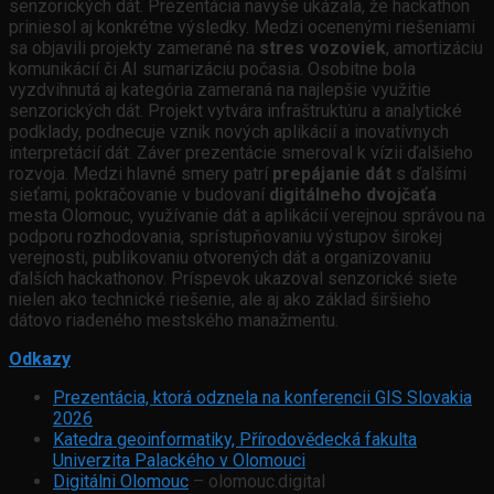
senzorických dát. Prezentácia navyše ukázala, že hackathon
priniesol aj konkrétne výsledky. Medzi ocenenými riešeniami
sa objavili projekty zamerané na
stres vozoviek
, amortizáciu
komunikácií či AI sumarizáciu počasia. Osobitne bola
vyzdvihnutá aj kategória zameraná na najlepšie využitie
senzorických dát. Projekt vytvára infraštruktúru a analytické
podklady, podnecuje vznik nových aplikácií a inovatívnych
interpretácií dát. Záver prezentácie smeroval k vízii ďalšieho
rozvoja. Medzi hlavné smery patrí
prepájanie dát
s ďalšími
sieťami, pokračovanie v budovaní
digitálneho dvojčaťa
mesta Olomouc, využívanie dát a aplikácií verejnou správou na
podporu rozhodovania, sprístupňovaniu výstupov širokej
verejnosti, publikovaniu otvorených dát a organizovaniu
ďalších hackathonov. Príspevok ukazoval senzorické siete
nielen ako technické riešenie, ale aj ako základ širšieho
dátovo riadeného mestského manažmentu.
Odkazy
Prezentácia, ktorá odznela na konferencii GIS Slovakia
2026
Katedra geoinformatiky, Přírodovědecká fakulta
Univerzita Palackého v Olomouci
Digitálni Olomouc
– olomouc.digital