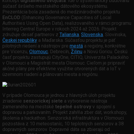
koncept
digitálneho dvojčaťa
. Ide o systematicky budovanú
súčasť širšieho mestského dátového ekosystému.
Prezentácia bola zasadená do medzinárodného projektu
EnCLOD
(Enhancing Governance Capacities of Local
Authorities Using Open Data), realizovaného v rámci programu
Interreg Central Europe v rokoch 2024 až 2026. Projekt
združuje desať partnerov z
Talianska
,
Slovenska
, Slovinska,
Českej republiky
a Maďarska. Súčasťou projektu je päť
pilotných riešení a nástrojov pre
mestá
a regióny, konkrétne
pre Vicenzu,
Olomouc
, Debrecín,
Žilinu
a Novú Goricu. Českú
časť projektu zastupujú CityOne, CITIQ, Univerzita Palackého
v Olomouci a Magistrát mesta Olomouc. Cieľom je pripraviť
akčné plány pre efektívne využitie otvorených dát a IoT v
územnom riadení a plánovaní mesta a regiónu.
V prípade Olomouca je jednou z hlavných úloh projektu
zriadenie
senzorickej siete
a vytvorenie nástroja
zameraného na mestské
tepelné ostrovy
v spojení s
dopravou a parkovaním. Projekt zahŕňa zber dát, workshopy,
školenia a hackathon. Senzorická infraštruktúra v Olomouci
pozostáva z 10 meteostaníc, 10 teplotných senzorov a 38
dopravných senzorov. Dopravné dáta sa zbierajú od