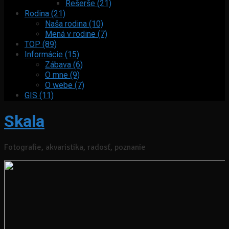
Rešerše (21)
Rodina (21)
Naša rodina (10)
Mená v rodine (7)
TOP (89)
Informácie (15)
Zábava (6)
O mne (9)
O webe (7)
GIS (11)
Skala
Fotografie, akvaristika, radosť, poznanie