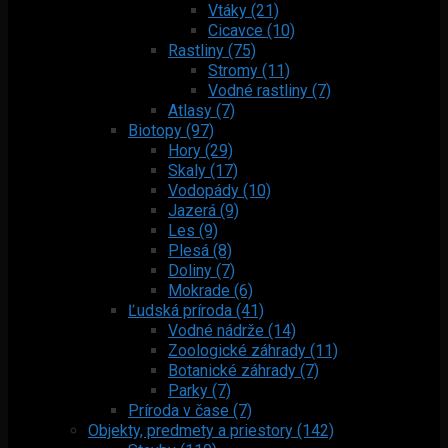
Vtáky (21)
Cicavce (10)
Rastliny (75)
Stromy (11)
Vodné rastliny (7)
Atlasy (7)
Biotopy (97)
Hory (29)
Skaly (17)
Vodopády (10)
Jazerá (9)
Les (9)
Plesá (8)
Doliny (7)
Mokrade (6)
Ľudská príroda (41)
Vodné nádrže (14)
Zoologické záhrady (11)
Botanické záhrady (7)
Parky (7)
Príroda v čase (7)
Objekty, predmety a priestory (142)