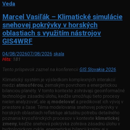
Veda
Marcel Vasiľák – Klimatické simulácie
snehovej pokrývky v horských
oblastiach s využitím nástrojov
GIS4WRF
04/08/2026
07/08/2026
skala
Hits:
181
Tento príspevok zaznel na konferencii
GIS Slovakia 2026
.
Klimatický systém je výsledkom komplexných interakcií
medzi
atmosférou
, zemským povrchom a energetickou
bilanciou planéty. V tomto kontexte zohrávajú geoinformačné
technológie zásadnú úlohu, keďže umožňujú tieto procesy
nielen analyzovať, ale aj
modelovať
a predikovať ich vývoj v
priestore a čase. Téma modelovania snehovej pokrývky v
horských oblastiach reflektuje aktuálnu potrebu detailného
poznania kryosférických procesov v kontexte
klimatickej
zmeny
, keďže snehová pokrývka zohráva zásadnú úlohu v
hydrologickom cykle, energetickej bilancii krajiny aj v