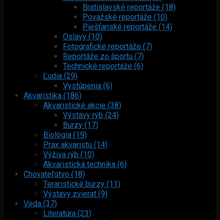
Bratislavské reportáže (18)
Považské reportáže (10)
Piešťanské reportáže (14)
Oslavy (10)
Fotografické reportáže (7)
Reportáže zo športu (7)
Technické reportáže (6)
Ľudia (29)
Vystúpenia (6)
Akvaristika (186)
Akvaristické akcie (38)
Výstavy rýb (24)
Burzy (17)
Biológia (19)
Prax akvaristu (14)
Výživa rýb (10)
Akvaristická technika (6)
Chovateľstvo (18)
Teraristické burzy (11)
Výstavy zvierat (9)
Veda (37)
Literatúra (23)