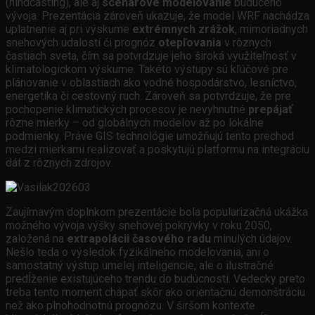
(hindcasting), ale aj
scenárové modelovanie
budúceho
vývoja. Prezentácia zároveň ukazuje, že model WRF nachádza
uplatnenie aj pri výskume
extrémnych zrážok
, mimoriadnych
snehových udalostí či prognóz
otepľovania
v rôznych
častiach sveta, čím sa potvrdzuje jeho široká využiteľnosť v
klimatologickom výskume. Takéto výstupy sú kľúčové pre
plánovanie v oblastiach ako vodné hospodárstvo, lesníctvo,
energetika či cestovný ruch. Zároveň sa potvrdzuje, že pre
pochopenie klimatických procesov je nevyhnutné
prepájať
rôzne mierky – od globálnych modelov až po lokálne
podmienky. Práve GIS technológie umožňujú tento prechod
medzi mierkami realizovať a poskytujú platformu na integráciu
dát z rôznych zdrojov.
Zaujímavým doplnkom prezentácie bola popularizačná ukážka
možného vývoja výšky snehovej pokrývky v roku 2050,
založená na
extrapolácii časového radu
minulých údajov.
Nešlo teda o výsledok fyzikálneho modelovania, ani o
samostatný výstup umelej inteligencie, ale o ilustračné
predĺženie existujúceho trendu do budúcnosti. Vedecky preto
treba tento moment chápať skôr ako orientačnú demonštráciu
než ako plnohodnotnú prognózu. V širšom kontexte