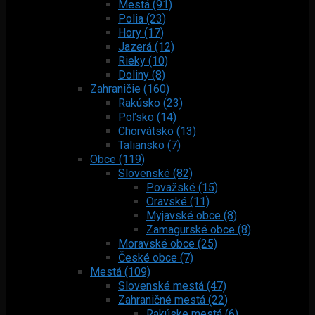
Mestá (91)
Polia (23)
Hory (17)
Jazerá (12)
Rieky (10)
Doliny (8)
Zahraničie (160)
Rakúsko (23)
Poľsko (14)
Chorvátsko (13)
Taliansko (7)
Obce (119)
Slovenské (82)
Považské (15)
Oravské (11)
Myjavské obce (8)
Zamagurské obce (8)
Moravské obce (25)
České obce (7)
Mestá (109)
Slovenské mestá (47)
Zahraničné mestá (22)
Rakúske mestá (6)