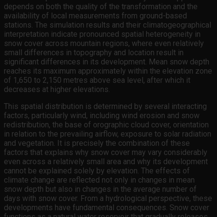
depends on both the quality of the transformation and the
availability of local measurements from ground-based
stations. The simulation results and their climatogeographical
interpretation indicate pronounced spatial heterogeneity in
snow cover across mountain regions, where even relatively
small differences in topography and location result in
significant differences in its development. Mean snow depth
reaches its maximum approximately within the elevation zone
of 1,650 to 2,150 metres above sea level, after which it
decreases at higher elevations.
This spatial distribution is determined by several interacting
factors, particularly wind, including wind erosion and snow
redistribution, the base of orographic cloud cover, orientation
in relation to the prevailing airflow, exposure to solar radiation
and vegetation. It is precisely the combination of these
factors that explains why snow cover may vary considerably
even across a relatively small area and why its development
cannot be explained solely by elevation. The effects of
climate change are reflected not only in changes in mean
snow depth but also in changes in the average number of
days with snow cover. From a hydrological perspective, these
developments have fundamental consequences. Snow cover
functions as a natural water reservoir that gradually releases