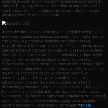
zahŕňajúce školy, škôlky, obchody, reštaurácie a ďalšie body
záujmu. To ukazuje, že senzorické dáta sú interpretované v
kombinácii s ďalšími tematickými vrstvami, ktoré umožňujú
hlbšie pochopiť fungovanie mesta.
Analytický rámec projektu sa opiera o fyzikálne a dopravné
merania
, populačné a funkčné charakteristiky mesta. Jedným
z príkladov je porovnanie denného a
nočného stavu
obyvateľstva
. Takéto porovnanie umožňuje sledovať, ako sa
mení priestorové rozloženie populácie v čase a ako sa tieto
zmeny môžu odrážať v zaťažení infraštruktúry, v dopravných
vzorcoch aj v nárokoch na služby a mestský
priestor
.
Súčasťou prezentácie bol aj konkrétny dashboard prepájajúci
mikrozóny s ďalšími tematickými ukazovateľmi. Zo snímok je
zrejmé, že dashboard obsahuje základnú identifikáciu
mikrozóny, populačné údaje, ukazovatele technickej
infraštruktúry, dopravy, zelene a životného prostredia,
občianskej vybavenosti, ekonomických subjektov, bytového
fondu a klimatických charakteristík mestského prostredia.
Viditeľné boli aj konkrétne
agregované indikátory
, napríklad
počet obyvateľov, veková štruktúra, parkovacia kapacita,
počet sledovaných ukazovateľov a priemerná
teplota
.