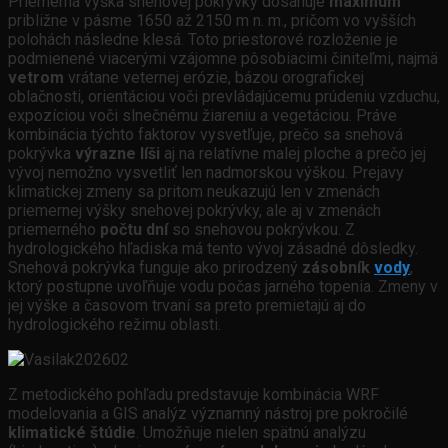
Priemerná výška snehovej pokrývky dosahuje
maximum
približne v pásme 1650 až 2150 m n. m., pričom vo vyšších
polohách následne klesá. Toto priestorové rozloženie je
podmienené viacerými vzájomne pôsobiacimi činiteľmi, najmä
vetrom
vrátane veternej erózie, bázou orografickej
oblačnosti, orientáciou voči prevládajúcemu prúdeniu vzduchu,
expozíciou voči slnečnému žiareniu a vegetáciou. Práve
kombinácia týchto faktorov vysvetľuje, prečo sa snehová
pokrývka
výrazne líši
aj na relatívne malej ploche a prečo jej
vývoj nemožno vysvetliť len nadmorskou výškou. Prejavy
klimatickej zmeny sa pritom neukazujú len v zmenách
priemernej výšky snehovej pokrývky, ale aj v zmenách
priemerného
počtu dní
so snehovou pokrývkou. Z
hydrologického hľadiska má tento vývoj zásadné dôsledky.
Snehová pokrývka funguje ako prirodzený
zásobník
vody
,
ktorý postupne uvoľňuje vodu počas jarného topenia. Zmeny v
jej výške a časovom trvaní sa preto premietajú aj do
hydrologického režimu oblasti.
Z metodického pohľadu predstavuje kombinácia WRF
modelovania a GIS analýz významný nástroj pre pokročilé
klimatické štúdie
. Umožňuje nielen spätnú analýzu