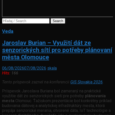
Search
for:
Veda
Jaroslav Burian – Využití dát ze
senzorických sítí pro potřeby plánovaní
města Olomouce
06/08/2026
07/08/2026
skala
Hits:
166
Tento príspevok zaznel na konferencii
GIS Slovakia 2026
.
Príspevok Jaroslava Buriana bol zameraný na praktické
využitie dát zo senzorických sietí pre potreby
plánovania
mesta
Olomouc. Ťažiskom prezentácie bol konkrétny príklad
budovania dátovej a analytickej infraštruktúry mesta, ktorá
prepája senzorické merania, otvorené dáta, IoT technológie a