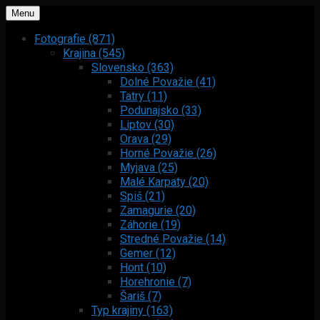
Menu
Fotografie (871)
Krajina (545)
Slovensko (363)
Dolné Považie (41)
Tatry (11)
Podunajsko (33)
Liptov (30)
Orava (29)
Horné Považie (26)
Myjava (25)
Malé Karpaty (20)
Spiš (21)
Zamagurie (20)
Záhorie (19)
Stredné Považie (14)
Gemer (12)
Hont (10)
Horehronie (7)
Šariš (7)
Typ krajiny (163)