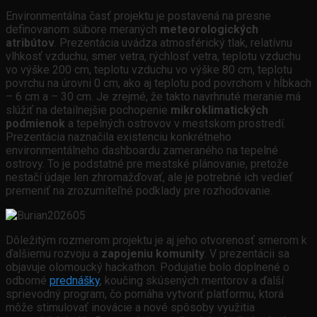
Environmentálna časť projektu je postavená na presne
definovanom súbore meraných
meteorologických
atribútov
. Prezentácia uvádza atmosférický tlak, relatívnu
vlhkosť vzduchu, smer vetra, rýchlosť vetra, teplotu vzduchu
vo výške 200 cm, teplotu vzduchu vo výške 80 cm, teplotu
povrchu na úrovni 0 cm, ako aj teplotu pod povrchom v hĺbkach
– 6 cm a – 30 cm. Je zrejmé, že takto navrhnuté meranie má
slúžiť na detailnejšie pochopenie
mikroklimatických
podmienok
a tepelných ostrovov v mestskom prostredí.
Prezentácia naznačila existenciu konkrétneho
environmentálneho dashboardu zameraného na tepelné
ostrovy. To je podstatné pre mestské plánovanie, pretože
nestačí údaje len zhromažďovať, ale je potrebné ich vedieť
premeniť na zrozumiteľné podklady pre rozhodovanie.
Dôležitým rozmerom projektu je aj jeho otvorenosť smerom k
ďalšiemu rozvoju a
zapojeniu komunity
. V prezentácii sa
objavuje olomoucký hackathon. Podujatie bolo doplnené o
odborné
prednášky
, koučing skúsených mentorov a ďalší
sprievodný program, čo pomáha vytvoriť platformu, ktorá
môže stimulovať inovácie a nové spôsoby využitia