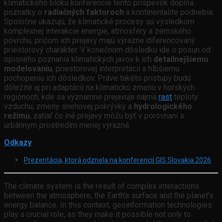
klimatického bloku konferencie tento príspevok dopĺňa
poznatky o
radiačných faktoroch
a kontinentalite podnebia.
Spoločne ukazujú, že klimatické procesy sú výsledkom
komplexnej interakcie energie, atmosféry a zemského
povrchu, pričom ich prejavy majú výrazne diferencovaný
priestorový charakter. V konečnom dôsledku ide o posun od
opisného poznania klimatických javov k ich
detailnejšiemu
modelovaniu
, priestorovej interpretácii a hlbšiemu
pochopeniu ich dôsledkov. Práve takéto prístupy budú
dôležité aj pri adaptácii na klimatickú zmenu v horských
regiónoch, kde sa významne prejavuje najmä
rast
teploty
vzduchu, zmeny snehovej pokrývky a
hydrologického
režimu
, zatiaľ čo iné prejavy môžu byť v porovnaní s
urbánnym prostredím menej výrazné.
Odkazy
Prezentácia, ktorá odznela na konferencii GIS Slovakia 2026
The climate system is the result of complex interactions
between the atmosphere, the Earth’s surface and the planet’s
energy balance. In this context, geoinformation technologies
play a crucial role, as they make it possible not only to