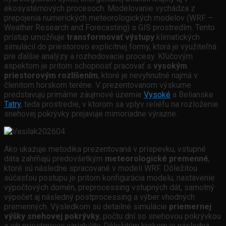
ekosystémových procesoch. Modelovanie vychádza z
prepojenia numerických meteorologických modelov (WRF –
Weather Research and Forecasting) s GIS prostredím. Tento
prístup umožňuje
transformovať výstupy
klimatických
simulácií do priestorovo explicitnej formy, ktorá je využiteľná
pre ďalšie analýzy a rozhodovacie procesy. Kľúčovým
aspektom je pritom schopnosť pracovať s
vysokým
priestorovým rozlíšením
, ktoré je nevyhnutné najmä v
členitom horskom teréne. V prezentovanom výskume
predstavujú primárne záujmové územie
Vysoké
a Belianske
Tatry
, teda prostredie, v ktorom sa vplyv reliéfu na rozloženie
snehovej pokrývky prejavuje mimoriadne výrazne.
Ako ukazuje metodika prezentovaná v príspevku, vstupné
dáta zahŕňajú predovšetkým
meteorologické premenné
,
ktoré sú následne spracované v modeli WRF. Dôležitou
súčasťou postupu je pritom konfigurácia modelu, nastavenie
výpočtových domén, preprocessing vstupných dát, samotný
výpočet aj následný postprocessing a výber vhodných
premenných. Výsledkom sú detailné simulácie
priemernej
výšky snehovej pokrývky
, počtu dní so snehovou pokrývkou
a ich priestorovej variability. Dôležitým krokom je následná