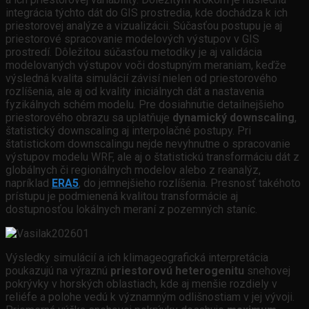
integrácia týchto dát do GIS prostredia, kde dochádza k ich
priestorovej analýze a vizualizácii. Súčasťou postupu je aj
priestorové spracovanie modelových výstupov v GIS
prostredí. Dôležitou súčasťou metodiky je aj validácia
modelovaných výstupov voči dostupným meraniam, keďže
výsledná kvalita simulácií závisí nielen od priestorového
rozlíšenia, ale aj od kvality iniciálnych dát a nastavenia
fyzikálnych schém modelu. Pre dosiahnutie detailnejšieho
priestorového obrazu sa uplatňuje
dynamický downscaling
,
štatistický downscaling aj interpolačné postupy. Pri
štatistickom downscalingu nejde nevyhnutne o spracovanie
výstupov modelu WRF, ale aj o štatistickú transformáciu dát z
globálnych či regionálnych modelov alebo z reanalýz,
napríklad
ERA5
, do jemnejšieho rozlíšenia. Presnosť takéhoto
prístupu je podmienená kvalitou transformácie aj
dostupnosťou lokálnych meraní z pozemných staníc.
Výsledky simulácií a ich klimageografická interpretácia
poukazujú na výraznú
priestorovú heterogenitu
snehovej
pokrývky v horských oblastiach, kde aj menšie rozdiely v
reliéfe a polohe vedú k významným odlišnostiam v jej vývoji.