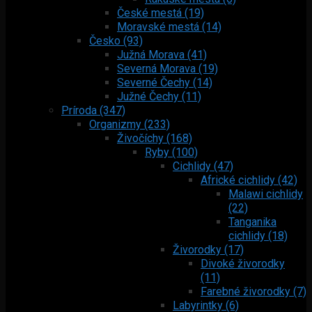
České mestá (19)
Moravské mestá (14)
Česko (93)
Južná Morava (41)
Severná Morava (19)
Severné Čechy (14)
Južné Čechy (11)
Príroda (347)
Organizmy (233)
Živočíchy (168)
Ryby (100)
Cichlidy (47)
Africké cichlidy (42)
Malawi cichlidy
(22)
Tanganika
cichlidy (18)
Živorodky (17)
Divoké živorodky
(11)
Farebné živorodky (7)
Labyrintky (6)