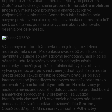
septembra 2024, zatiaľ čo merania teploty od júna 2025.
Zreteľne sa tu ukazuje snaha prepájať
klimatické a mobilitné
procesy
v mestskom prostredí a analyzovať ich vo
vzájomných súvislostiach. Senzorická infraštruktúra bola
navyše predstavená ako expertne navrhnutá celomestská
IoT
sieť
, čo ešte viac posilňuje jej význam ako systémového
riešenia pre celé mesto.
Významným metodickým prvkom projektu je rozdelenie
mesta do
mikrozón
. Prezentácia uvádza 60 zón, ktoré sú
navrhnuté v súlade so štatistickými jednotkami, napríklad so
sčítaním ľudu. Mikrozóny tvoria základ logiky návrhu
senzoriky, umožňujú aplikáciu ďalších dátových vrstiev a
vytvárajú rámec pre
porovnávanie
jednotlivých častí mesta
medzi sebou. Takýto prístup je dôležitý preto, že posúva
interpretáciu od jednotlivých bodových meraní k priestorovo
porovnateľným
urbanistickým celkom
. Na mikrozóny je
následne naviazané rozsiahle dátové zázemie pre dashboard
a analytické spracovanie. V prezentácii sa uvádza
identifikácia viac než 150 otvorených dátových sád. Medzi
nimi sa nachádzajú napríklad družicové dáta
Sentinel
,
OpenStreetMap, DTM inžinierskych sietí a
POI vrstvy