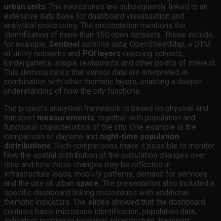
urban units
. The microzones are subsequently linked to an
extensive data base for dashboard visualisation and
analytical processing. The presentation mentions the
identification of more than 150 open datasets. These include,
for example,
Sentinel
satellite data, OpenStreetMap, a DTM
of utility networks and
POI layers
covering schools,
kindergartens, shops, restaurants and other points of interest.
This demonstrates that sensor data are interpreted in
combination with other thematic layers, enabling a deeper
understanding of how the city functions.
The project’s analytical framework is based on physical and
transport
measurements
, together with population and
functional characteristics of the city. One example is the
comparison of daytime and
night-time population
distributions
. Such comparisons make it possible to monitor
how the spatial distribution of the population changes over
time and how these changes may be reflected in
infrastructure loads, mobility patterns, demand for services
and the use of urban
space
. The presentation also included a
specific dashboard linking microzones with additional
thematic indicators. The slides showed that the dashboard
contains basic microzone identification, population data,
indicators relating to technical infrastructure, transport,